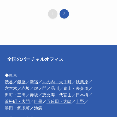
1
2
全国のバーチャルオフィス
◆東京
渋谷
／
銀座
／
新宿
／
丸の内・大手町
／
秋葉原
／
六本木
／
赤坂
／
虎ノ門
／
品川
／
青山・表参道
／
田町・三田
／
赤坂
／
恵比寿・代官山
／
日本橋
／
浜松町・大門
／
目黒
／
五反田・大崎
／
上野
／
墨田・錦糸町
／
池袋