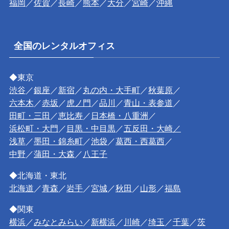
福岡
／
佐賀
／
長崎
／
熊本
／
大分
／
宮崎
／
沖縄
全国のレンタルオフィス
◆東京
渋谷
／
銀座
／
新宿
／
丸の内・大手町
／
秋葉原
／
六本木
／
赤坂
／
虎ノ門
／
品川
／
青山・表参道
／
田町・三田
／
恵比寿
／
日本橋・八重洲
／
浜松町・大門
／
目黒・中目黒
／
五反田・大崎／
浅草
／
墨田・錦糸町
／
池袋
／
葛西・西葛西
／
中野
／
蒲田・大森
／
八王子
◆北海道・東北
北海道
／
青森
／
岩手
／
宮城
／
秋田
／
山形
／
福島
◆関東
横浜
／
みなとみらい
／
新横浜
／
川崎
／
埼玉
／
千葉
／
茨