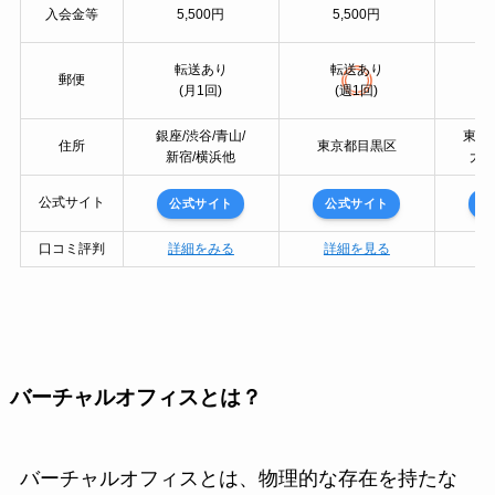
入会金等
5,500円
5,500円
転送あり
転送あり
郵便
(月1回)
(週1回)
（
銀座/渋谷/青山/
東京
住所
東京都目黒区
新宿/横浜他
大阪
公式サイト
公式サイト
公式サイト
公
口コミ評判
詳細をみる
詳細を見る
詳
バーチャルオフィスとは？
バーチャルオフィスとは、物理的な存在を持たな