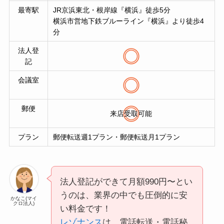
最寄駅
JR京浜東北・根岸線『横浜』徒歩5分
横浜市営地下鉄ブルーライン『横浜』より徒歩4
分
法人登
記
会議室
郵便
来店受取可能
プラン
郵便転送週1プラン・郵便転送月1プラン
法人登記ができて月額990円〜とい
うのは、業界の中でも圧倒的に安
かなこ(マイ
クロ法人)
い料金です！
レゾナンス
は、電話転送・電話秘