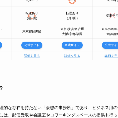
5,500円
0円
5,500
転送あり
転送あり
受取不
(週1回)
（月1回）
/
東京/横浜/名古屋
銀座/渋谷/
東京都目黒区
大阪/京都/福岡
大阪/福
公式サイト
公式サイト
公式サイ
詳細を見る
詳細を見る
詳細を見
？
理的な存在を持たない「仮想の事務所」であり、ビジネス用の
には、郵便受取や会議室やコワーキングスペースの提供も行っ