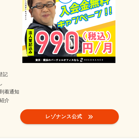
登記
し
到着通知
紹介
レゾナンス公式