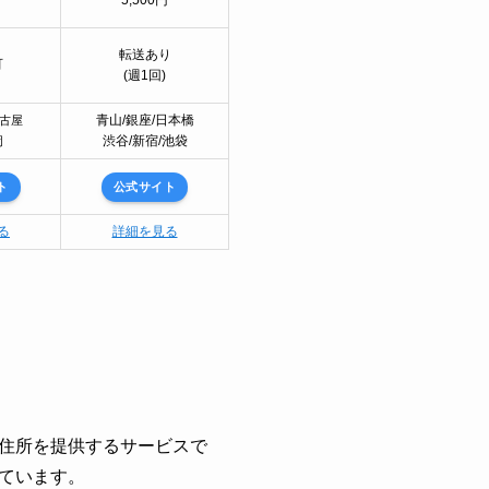
円
5,500円
転送あり
可
(週1回)
青山/銀座/日本橋
名古屋
渋谷/新宿/池袋
岡
ト
公式サイト
る
詳細を見る
住所を提供するサービスで
ています。