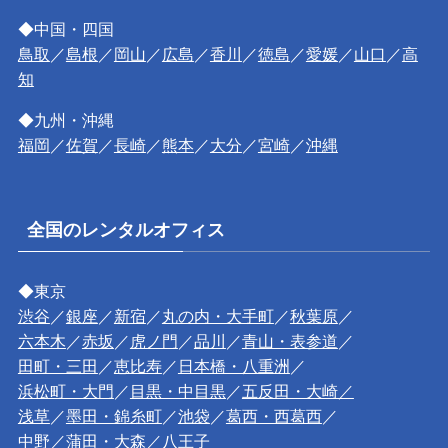
◆中国・四国
鳥取
／
島根
／
岡山
／
広島
／
香川
／
徳島
／
愛媛
／
山口
／
高
知
◆九州・沖縄
福岡
／
佐賀
／
長崎
／
熊本
／
大分
／
宮崎
／
沖縄
全国のレンタルオフィス
◆東京
渋谷
／
銀座
／
新宿
／
丸の内・大手町
／
秋葉原
／
六本木
／
赤坂
／
虎ノ門
／
品川
／
青山・表参道
／
田町・三田
／
恵比寿
／
日本橋・八重洲
／
浜松町・大門
／
目黒・中目黒
／
五反田・大崎／
浅草
／
墨田・錦糸町
／
池袋
／
葛西・西葛西
／
中野
／
蒲田・大森
／
八王子