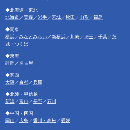
◆北海道・東北
北海道
／
青森
／
岩手
／
宮城
／
秋田
／
山形
／
福島
◆関東
横浜
／
みなとみらい
／
新横浜
／
川崎
／
埼玉
／
千葉
／
茨
城・つくば
◆東海
静岡
／
名古屋
◆関西
大阪
／
京都
／
兵庫
◆北陸・甲信越
新潟
／
富山
／
長野
／
石川
◆中国・四国
岡山
／
広島
／
香川・高松
／
愛媛