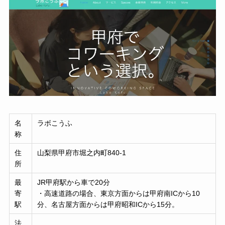
名
ラボこうふ
称
住
山梨県甲府市堀之内町840-1
所
最
JR甲府駅から車で20分
寄
・高速道路の場合、東京方面からは甲府南ICから10
駅
分、名古屋方面からは甲府昭和ICから15分。
法