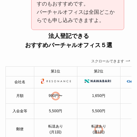
すのもおすすめです。
バーチャルオフィスは全国どこか
らでも申し込みできますよ。
法人登記できる
おすすめバーチャルオフィス５選
スクロールできます
第1位
第2位
会社名
月額
990円〜
1,650円
入会金等
5,500円
5,500円
転送あり
転送あり
郵便
(月1回)
(週1回)
（