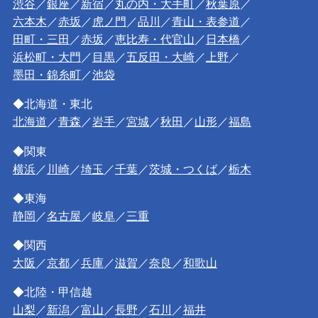
渋谷
／
銀座
／
新宿
／
丸の内・大手町
／
秋葉原
／
六本木
／
赤坂
／
虎ノ門
／
品川
／
青山・表参道
／
田町・三田
／
赤坂
／
恵比寿・代官山
／
日本橋
／
浜松町・大門
／
目黒
／
五反田・大崎
／
上野
／
墨田・錦糸町
／
池袋
◆北海道・東北
北海道
／
青森
／
岩手
／
宮城
／
秋田
／
山形
／
福島
◆関東
横浜
／
川崎
／
埼玉
／
千葉
／
茨城・つくば
／
栃木
◆東海
静岡
／
名古屋
／
岐阜
／
三重
◆関西
大阪
／
京都
／
兵庫
／
滋賀
／
奈良
／
和歌山
◆北陸・甲信越
山梨
／
新潟
／
富山
／
長野
／
石川
／
福井