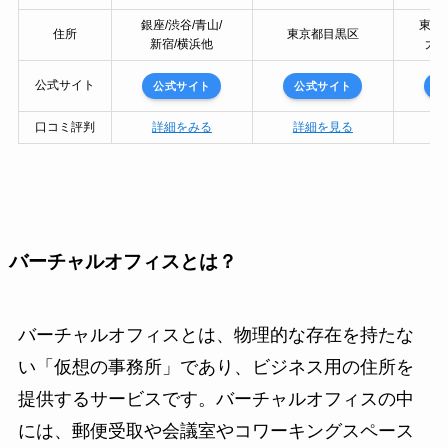
銀座/渋谷/青山/
東京
住所
東京都目黒区
新宿/横浜他
大阪
公式サイト
公式サイト
公式サイト
公
口コミ評判
詳細をみる
詳細を見る
詳
バーチャルオフィスとは？
バーチャルオフィスとは、物理的な存在を持たな
い「仮想の事務所」であり、ビジネス用の住所を
提供するサービスです。バーチャルオフィスの中
には、郵便受取や会議室やコワーキングスペース