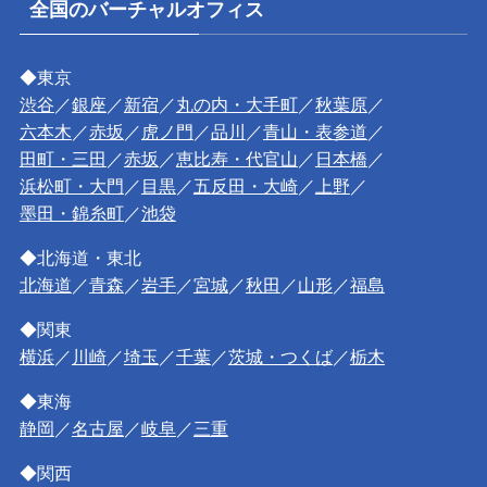
全国のバーチャルオフィス
◆東京
渋谷
／
銀座
／
新宿
／
丸の内・大手町
／
秋葉原
／
六本木
／
赤坂
／
虎ノ門
／
品川
／
青山・表参道
／
田町・三田
／
赤坂
／
恵比寿・代官山
／
日本橋
／
浜松町・大門
／
目黒
／
五反田・大崎
／
上野
／
墨田・錦糸町
／
池袋
◆北海道・東北
北海道
／
青森
／
岩手
／
宮城
／
秋田
／
山形
／
福島
◆関東
横浜
／
川崎
／
埼玉
／
千葉
／
茨城・つくば
／
栃木
◆東海
静岡
／
名古屋
／
岐阜
／
三重
◆関西