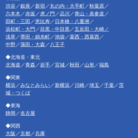
渋谷
／
銀座
／
新宿
／
丸の内・大手町
／
秋葉原
／
六本木
／
赤坂
／
虎ノ門
／
品川
／
青山・表参道
／
田町・三田
／
恵比寿
／
日本橋・八重洲
／
浜松町・大門
／
目黒・中目黒
／
五反田・大崎／
浅草
／
墨田・錦糸町
／
池袋
／
葛西・西葛西
／
中野
／
蒲田・大森
／
八王子
◆北海道・東北
北海道
／
青森
／
岩手
／
宮城
／
秋田
／
山形
／
福島
◆関東
横浜
／
みなとみらい
／
新横浜
／
川崎
／
埼玉
／
千葉
／
茨
城・つくば
◆東海
静岡
／
名古屋
◆関西
大阪
／
京都
／
兵庫