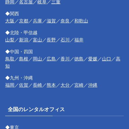
静岡
／
名古屋
／
岐阜
／
三重
◆関西
大阪
／
京都
／
兵庫
／
滋賀
／
奈良
／
和歌山
◆北陸・甲信越
山梨
／
新潟
／
富山
／
長野
／
石川
／
福井
◆中国・四国
鳥取
／
島根
／
岡山
／
広島
／
香川
／
徳島
／
愛媛
／
山口
／
高
知
◆九州・沖縄
福岡
／
佐賀
／
長崎
／
熊本
／
大分
／
宮崎
／
沖縄
全国のレンタルオフィス
◆東京