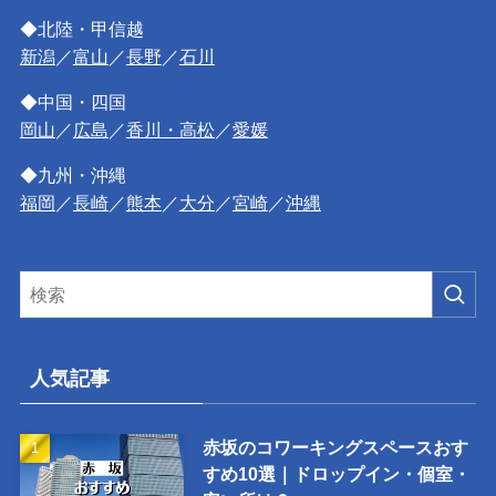
◆北陸・甲信越
新潟
／
富山
／
長野
／
石川
◆中国・四国
岡山
／
広島
／
香川・高松
／
愛媛
◆九州・沖縄
福岡
／
長崎
／
熊本
／
大分
／
宮崎
／
沖縄
人気記事
赤坂のコワーキングスペースおす
すめ10選｜ドロップイン・個室・