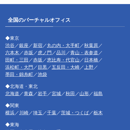
全国のバーチャルオフィス
◆東京
渋谷
／
銀座
／
新宿
／
丸の内・大手町
／
秋葉原
／
六本木
／
赤坂
／
虎ノ門
／
品川
／
青山・表参道
／
田町・三田
／
赤坂
／
恵比寿・代官山
／
日本橋
／
浜松町・大門
／
目黒
／
五反田・大崎
／
上野
／
墨田・錦糸町
／
池袋
◆北海道・東北
北海道
／
青森
／
岩手
／
宮城
／
秋田
／
山形
／
福島
◆関東
横浜
／
川崎
／
埼玉
／
千葉
／
茨城・つくば
／
栃木
◆東海