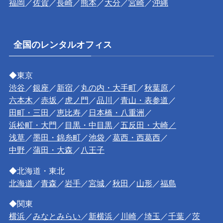
福岡
／
佐賀
／
長崎
／
熊本
／
大分
／
宮崎
／
沖縄
全国のレンタルオフィス
◆東京
渋谷
／
銀座
／
新宿
／
丸の内・大手町
／
秋葉原
／
六本木
／
赤坂
／
虎ノ門
／
品川
／
青山・表参道
／
田町・三田
／
恵比寿
／
日本橋・八重洲
／
浜松町・大門
／
目黒・中目黒
／
五反田・大崎／
浅草
／
墨田・錦糸町
／
池袋
／
葛西・西葛西
／
中野
／
蒲田・大森
／
八王子
◆北海道・東北
北海道
／
青森
／
岩手
／
宮城
／
秋田
／
山形
／
福島
◆関東
横浜
／
みなとみらい
／
新横浜
／
川崎
／
埼玉
／
千葉
／
茨