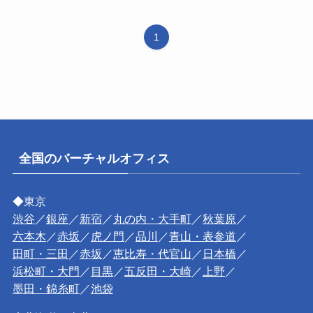
1
全国のバーチャルオフィス
◆東京
渋谷
／
銀座
／
新宿
／
丸の内・大手町
／
秋葉原
／
六本木
／
赤坂
／
虎ノ門
／
品川
／
青山・表参道
／
田町・三田
／
赤坂
／
恵比寿・代官山
／
日本橋
／
浜松町・大門
／
目黒
／
五反田・大崎
／
上野
／
墨田・錦糸町
／
池袋