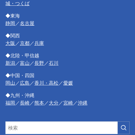
城・つくば
◆東海
静岡
／
名古屋
◆関西
大阪
／
京都
／
兵庫
◆北陸・甲信越
新潟
／
富山
／
長野
／
石川
◆中国・四国
岡山
／
広島
／
香川・高松
／
愛媛
◆九州・沖縄
福岡
／
長崎
／
熊本
／
大分
／
宮崎
／
沖縄