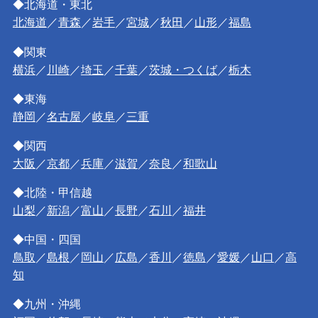
◆北海道・東北
北海道
／
青森
／
岩手
／
宮城
／
秋田
／
山形
／
福島
◆関東
横浜
／
川崎
／
埼玉
／
千葉
／
茨城・つくば
／
栃木
◆東海
静岡
／
名古屋
／
岐阜
／
三重
◆関西
大阪
／
京都
／
兵庫
／
滋賀
／
奈良
／
和歌山
◆北陸・甲信越
山梨
／
新潟
／
富山
／
長野
／
石川
／
福井
◆中国・四国
鳥取
／
島根
／
岡山
／
広島
／
香川
／
徳島
／
愛媛
／
山口
／
高
知
◆九州・沖縄