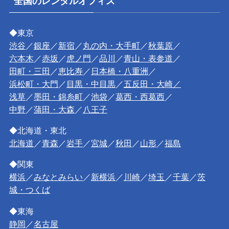
全国のレンタルオフィス
◆東京
渋谷
／
銀座
／
新宿
／
丸の内・大手町
／
秋葉原
／
六本木
／
赤坂
／
虎ノ門
／
品川
／
青山・表参道
／
田町・三田
／
恵比寿
／
日本橋・八重洲
／
浜松町・大門
／
目黒・中目黒
／
五反田・大崎／
浅草
／
墨田・錦糸町
／
池袋
／
葛西・西葛西
／
中野
／
蒲田・大森
／
八王子
◆北海道・東北
北海道
／
青森
／
岩手
／
宮城
／
秋田
／
山形
／
福島
◆関東
横浜
／
みなとみらい
／
新横浜
／
川崎
／
埼玉
／
千葉
／
茨
城・つくば
◆東海
静岡
／
名古屋