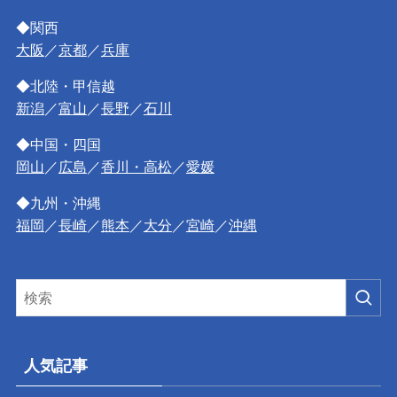
◆関西
大阪
／
京都
／
兵庫
◆北陸・甲信越
新潟
／
富山
／
長野
／
石川
◆中国・四国
岡山
／
広島
／
香川・高松
／
愛媛
◆九州・沖縄
福岡
／
長崎
／
熊本
／
大分
／
宮崎
／
沖縄
人気記事