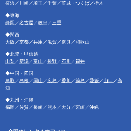
横浜
／
川崎
／
埼玉
／
千葉
／
茨城・つくば
／
栃木
◆東海
静岡
／
名古屋
／
岐阜
／
三重
◆関西
大阪
／
京都
／
兵庫
／
滋賀
／
奈良
／
和歌山
◆北陸・甲信越
山梨
／
新潟
／
富山
／
長野
／
石川
／
福井
◆中国・四国
鳥取
／
島根
／
岡山
／
広島
／
香川
／
徳島
／
愛媛
／
山口
／
高
知
◆九州・沖縄
福岡
／
佐賀
／
長崎
／
熊本
／
大分
／
宮崎
／
沖縄