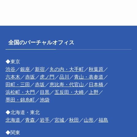
全国のバーチャルオフィス
◆東京
渋谷
／
銀座
／
新宿
／
丸の内・大手町
／
秋葉原
／
六本木
／
赤坂
／
虎ノ門
／
品川
／
青山・表参道
／
田町・三田
／
赤坂
／
恵比寿・代官山
／
日本橋
／
浜松町・大門
／
目黒
／
五反田・大崎
／
上野
／
墨田・錦糸町
／
池袋
◆北海道・東北
北海道
／
青森
／
岩手
／
宮城
／
秋田
／
山形
／
福島
◆関東