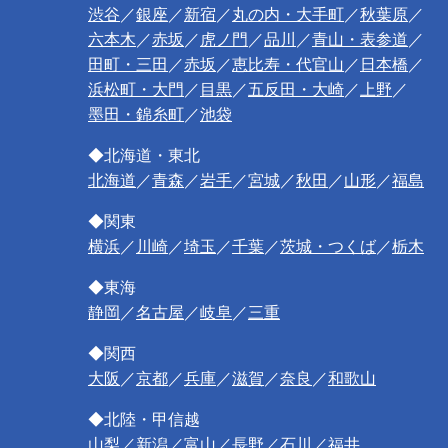
渋谷
／
銀座
／
新宿
／
丸の内・大手町
／
秋葉原
／
六本木
／
赤坂
／
虎ノ門
／
品川
／
青山・表参道
／
田町・三田
／
赤坂
／
恵比寿・代官山
／
日本橋
／
浜松町・大門
／
目黒
／
五反田・大崎
／
上野
／
墨田・錦糸町
／
池袋
◆北海道・東北
北海道
／
青森
／
岩手
／
宮城
／
秋田
／
山形
／
福島
◆関東
横浜
／
川崎
／
埼玉
／
千葉
／
茨城・つくば
／
栃木
◆東海
静岡
／
名古屋
／
岐阜
／
三重
◆関西
大阪
／
京都
／
兵庫
／
滋賀
／
奈良
／
和歌山
◆北陸・甲信越
山梨
／
新潟
／
富山
／
長野
／
石川
／
福井