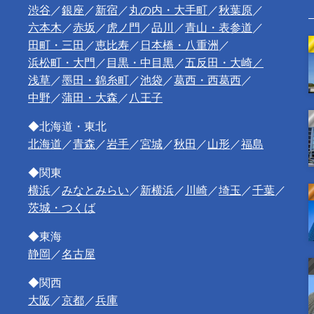
渋谷
／
銀座
／
新宿
／
丸の内・大手町
／
秋葉原
／
六本木
／
赤坂
／
虎ノ門
／
品川
／
青山・表参道
／
田町・三田
／
恵比寿
／
日本橋・八重洲
／
浜松町・大門
／
目黒・中目黒
／
五反田・大崎／
浅草
／
墨田・錦糸町
／
池袋
／
葛西・西葛西
／
中野
／
蒲田・大森
／
八王子
◆北海道・東北
北海道
／
青森
／
岩手
／
宮城
／
秋田
／
山形
／
福島
◆関東
横浜
／
みなとみらい
／
新横浜
／
川崎
／
埼玉
／
千葉
／
茨城・つくば
◆東海
静岡
／
名古屋
◆関西
大阪
／
京都
／
兵庫