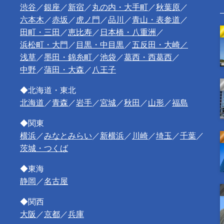
渋谷
／
銀座
／
新宿
／
丸の内・大手町
／
秋葉原
／
六本木
／
赤坂
／
虎ノ門
／
品川
／
青山・表参道
／
田町・三田
／
恵比寿
／
日本橋・八重洲
／
浜松町・大門
／
目黒・中目黒
／
五反田・大崎／
浅草
／
墨田・錦糸町
／
池袋
／
葛西・西葛西
／
中野
／
蒲田・大森
／
八王子
◆北海道・東北
北海道
／
青森
／
岩手
／
宮城
／
秋田
／
山形
／
福島
◆関東
横浜
／
みなとみらい
／
新横浜
／
川崎
／
埼玉
／
千葉
／
茨城・つくば
◆東海
静岡
／
名古屋
◆関西
大阪
／
京都
／
兵庫