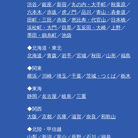
渋谷
／
銀座
／
新宿
／
丸の内・大手町
／
秋葉原
／
六本木
／
赤坂
／
虎ノ門
／
品川
／
青山・表参道
／
田町・三田
／
赤坂
／
恵比寿・代官山
／
日本橋
／
浜松町・大門
／
目黒
／
五反田・大崎
／
上野
／
墨田・錦糸町
／
池袋
◆北海道・東北
北海道
／
青森
／
岩手
／
宮城
／
秋田
／
山形
／
福島
◆関東
横浜
／
川崎
／
埼玉
／
千葉
／
茨城・つくば
／
栃木
◆東海
静岡
／
名古屋
／
岐阜
／
三重
◆関西
大阪
／
京都
／
兵庫
／
滋賀
／
奈良
／
和歌山
◆北陸・甲信越
山梨
／
新潟
／
富山
／
長野
／
石川
／
福井