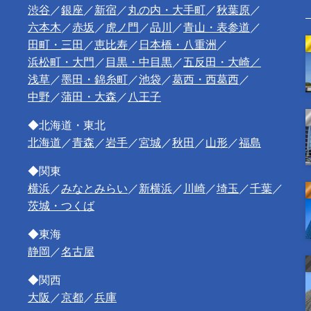
渋谷
／
銀座
／
新宿
／
丸の内・大手町
／
秋葉原
／
六本木
／
赤坂
／
虎ノ門
／
品川
／
青山・表参道
／
田町・三田
／
恵比寿
／
日本橋・八重洲
／
浜松町・大門
／
目黒・中目黒
／
五反田・大崎／
浅草
／
墨田・錦糸町
／
池袋
／
葛西・西葛西
／
中野
／
蒲田・大森
／
八王子
◆北海道・東北
北海道
／
青森
／
岩手
／
宮城
／
秋田
／
山形
／
福島
◆関東
横浜
／
みなとみらい
／
新横浜
／
川崎
／
埼玉
／
千葉
／
茨城・つくば
◆東海
静岡
／
名古屋
◆関西
大阪
／
京都
／
兵庫