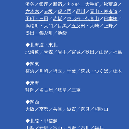
渋谷
／
銀座
／
新宿
／
丸の内・大手町
／
秋葉原
／
六本木
／
赤坂
／
虎ノ門
／
品川
／
青山・表参道
／
田町・三田
／
赤坂
／
恵比寿・代官山
／
日本橋
／
浜松町・大門
／
目黒
／
五反田・大崎
／
上野
／
墨田・錦糸町
／
池袋
◆北海道・東北
北海道
／
青森
／
岩手
／
宮城
／
秋田
／
山形
／
福島
◆関東
横浜
／
川崎
／
埼玉
／
千葉
／
茨城・つくば
／
栃木
◆東海
静岡
／
名古屋
／
岐阜
／
三重
◆関西
大阪
／
京都
／
兵庫
／
滋賀
／
奈良
／
和歌山
◆北陸・甲信越
山梨
／
新潟
／
富山
／
長野
／
石川
／
福井