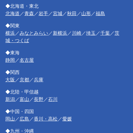
◆北海道・東北
北海道
／
青森
／
岩手
／
宮城
／
秋田
／
山形
／
福島
◆関東
横浜
／
みなとみらい
／
新横浜
／
川崎
／
埼玉
／
千葉
／
茨
城・つくば
◆東海
静岡
／
名古屋
◆関西
大阪
／
京都
／
兵庫
◆北陸・甲信越
新潟
／
富山
／
長野
／
石川
◆中国・四国
岡山
／
広島
／
香川・高松
／
愛媛
◆九州・沖縄