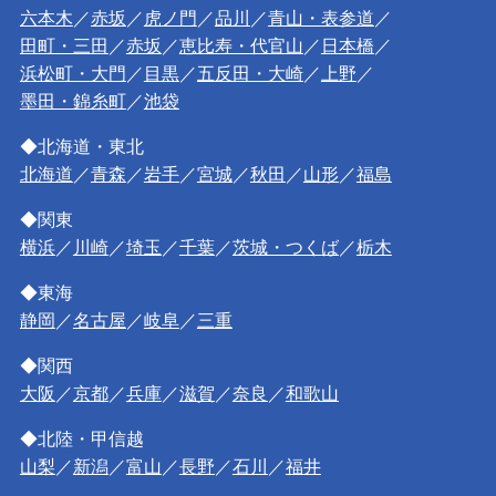
六本木
／
赤坂
／
虎ノ門
／
品川
／
青山・表参道
／
田町・三田
／
赤坂
／
恵比寿・代官山
／
日本橋
／
浜松町・大門
／
目黒
／
五反田・大崎
／
上野
／
墨田・錦糸町
／
池袋
◆北海道・東北
北海道
／
青森
／
岩手
／
宮城
／
秋田
／
山形
／
福島
◆関東
横浜
／
川崎
／
埼玉
／
千葉
／
茨城・つくば
／
栃木
◆東海
静岡
／
名古屋
／
岐阜
／
三重
◆関西
大阪
／
京都
／
兵庫
／
滋賀
／
奈良
／
和歌山
◆北陸・甲信越
山梨
／
新潟
／
富山
／
長野
／
石川
／
福井