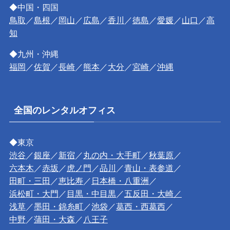
◆中国・四国
鳥取
／
島根
／
岡山
／
広島
／
香川
／
徳島
／
愛媛
／
山口
／
高
知
◆九州・沖縄
福岡
／
佐賀
／
長崎
／
熊本
／
大分
／
宮崎
／
沖縄
全国のレンタルオフィス
◆東京
渋谷
／
銀座
／
新宿
／
丸の内・大手町
／
秋葉原
／
六本木
／
赤坂
／
虎ノ門
／
品川
／
青山・表参道
／
田町・三田
／
恵比寿
／
日本橋・八重洲
／
浜松町・大門
／
目黒・中目黒
／
五反田・大崎／
浅草
／
墨田・錦糸町
／
池袋
／
葛西・西葛西
／
中野
／
蒲田・大森
／
八王子