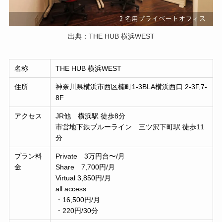
出典：THE HUB 横浜WEST
名称
THE HUB 横浜WEST
住所
神奈川県横浜市西区楠町1-3BLA横浜西口 2-3F,7-
8F
アクセス
JR他 横浜駅 徒歩8分
市営地下鉄ブルーライン 三ツ沢下町駅 徒歩11
分
プラン料
Private 3万円台〜/月
金
Share 7,700円/月
Virtual 3,850円/月
all access
・16,500円/月
・220円/30分