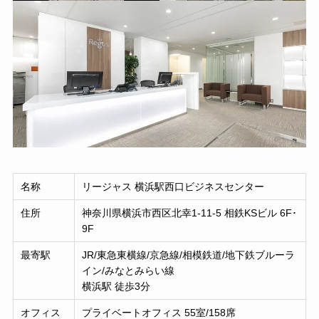
名称
リージャス 横浜駅西口ビジネスセンター
住所
神奈川県横浜市西区北幸1-11-5 相鉄KSビル 6F･
9F
最寄駅
JR/東急東横線/京急線/相模鉄道/地下鉄ブルーラ
イン/みなとみらい線
横浜駅 徒歩3分
オフィス
プライベートオフィス 55室/158席